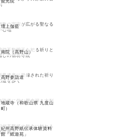
龍光院
刹
密教の宇宙が広がる聖なる
壇上伽藍
中心地
浪切不動明王を祀る祈りと
南院（高野山）
癒しの宿坊寺院
世界遺産に登録された祈り
高野参詣道
の道を歩く
参詣道に佇む歴史深き古刹
地蔵寺（和歌山県 九度山
町）
紀州高野紙の魅力に触れる
紀州高野紙伝承体験資料
体験施設
館「紙遊苑」