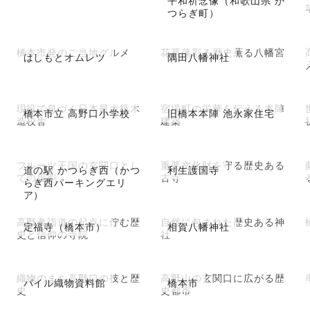
平和祈念像（和歌山県 か
つらぎ町）
橋本市発のご当地グルメ
花菖蒲彩る歴史薫る八幡宮
はしもとオムレツ
隅田八幡神社
現役で息づく日本最大級木
宿場町の栄華を伝える本陣
橋本市立 高野口小学校
旧橋本本陣 池永家住宅
造校舎
建築
フルーツ王国の玄関口とし
重要文化財を守る歴史ある
道の駅 かつらぎ西（かつ
利生護国寺
ての役割
古寺
らぎ西パーキングエリ
ア）
高野参詣道の起点に佇む歴
自然に包まれた歴史ある神
定福寺（橋本市）
相賀八幡神社
史と信仰の寺院
社
織物のまち高野口の技と歴
高野山の玄関口に広がる歴
パイル織物資料館
橋本市
史
史都市