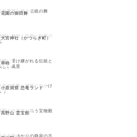
五穀豊穣を願う伝統の舞
花園の御田舞
地域に根付く信仰と伝統の
大宮神社（かつらぎ町）
社
四郷に受け継がれる伝統と
串柿
美しい風景
太古の世界へ冒険に出かけ
小原洞窟 恐竜ランド
よう
高野山の至宝が集う宝物殿
高野山 霊宝館
弘法大師ゆかりの静寂の古