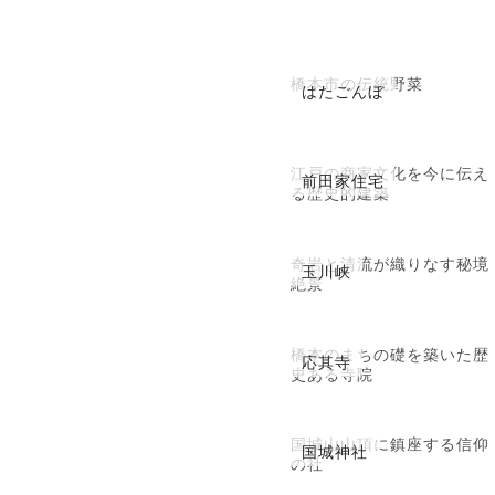
橋本市の伝統野菜
はたごんぼ
江戸の商家文化を今に伝え
前田家住宅
る歴史的建築
奇岩と清流が織りなす秘境
玉川峡
絶景
橋本のまちの礎を築いた歴
応其寺
史ある寺院
国城山山頂に鎮座する信仰
国城神社
の社