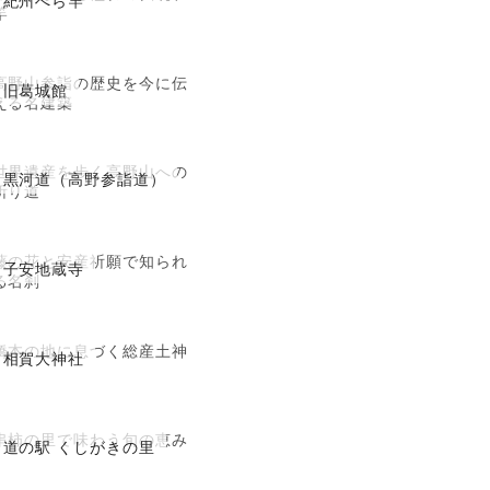
紀州へら竿
竿
高野山参詣の歴史を今に伝
旧葛城館
える名建築
世界遺産を歩く高野山への
黒河道（高野参詣道）
祈り道
藤の花と安産祈願で知られ
子安地蔵寺
る名刹
橋本の地に息づく総産土神
相賀大神社
串柿の里で味わう旬の恵み
道の駅 くしがきの里