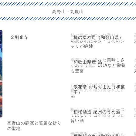
高野山・九度山
柿の葉のほのかな香りと、
金剛峯寺
柿の葉寿司（和歌山県）
熟成されたネタ・甘めのシ
ャリが絶妙
季節ごとに違った美味しさ
和歌山県産 鮎
がある年魚。DHAなど栄養
も豊富
おっぱいの形の中に種ごと
浪花堂 おちちまん（和菓
食べられる桃の実を包んだ
子）
餡
梅酒といっても焼酎ベース
初桜酒造 紀州のうめ酒
ではない！日本酒を使った
旨い酒
高野山の静寂と荘厳な祈り
の聖地
世界平和への願いを込めた