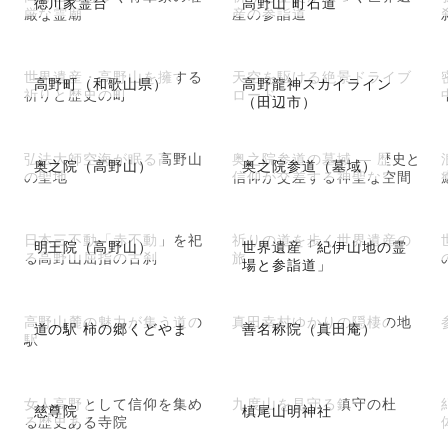
徳川家霊台
高野山 町石道
厳な霊廟
産の参詣道
世界遺産・高野山を擁する
天空を駆ける絶景ドライブ
高野町（和歌山県）
高野龍神スカイライン
祈りと歴史の町
ロード
（田辺市）
弘法大師空海が眠る高野山
奥之院参道の墓域 ― 歴史と
奥之院（高野山）
奥之院参道（墓域）
の聖地
信仰が交差する神聖な空間
日本三不動「赤不動」を祀
祈りの道を歩く世界遺産の
明王院（高野山）
世界遺産「紀伊山地の霊
る高野山屈指の古刹
旅
場と参詣道」
高野山麓の魅力が集う道の
真田幸村ゆかりの隠棲の地
道の駅 柿の郷くどやま
善名称院（真田庵）
駅
女人高野として信仰を集め
九度山を見守る鎮守の杜
慈尊院
槙尾山明神社
る歴史ある寺院