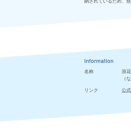
納されているため、慈
Information
名称
浪花
（な
リンク
公式