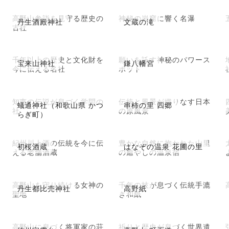
高野山参詣を見守る歴史の
神秘の岩窟に響く名瀑
丹生酒殿神社
文蔵の滝
古社
千年以上の歴史と文化財を
願いを託す神秘のパワース
宝来山神社
鎌八幡宮
今に伝える名社
ポット
知恵の伝説が息づく学問の
伝統と風景が織りなす日本
蟻通神社（和歌山県 かつ
串柿の里 四郷
社
の原風景
らぎ町）
紀州川上酒の伝統を今に伝
豊かな自然に抱かれた山里
初桜酒蔵
はなぞの温泉 花圃の里
える老舗酒蔵
の癒やしの温泉宿
高野山を守り続ける女神の
千年の技が息づく伝統手漉
丹生都比売神社
高野紙
聖地
き和紙
高野山に息づく将軍家の荘
祈りと歴史が息づく世界遺