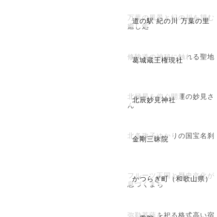
万葉の風景と紀の川を望む
道の駅 紀の川 万葉の里
癒し処
修験道の神秘に触れる聖地
葛城蔵王権現社
北極星を仰ぐ開運の妙見さ
北辰妙見神社
ん
北条政子ゆかりの国宝名刹
金剛三昧院
フルーツ王国と歴史文化が
かつらぎ町（和歌山県）
息づくまち
弥勒菩薩を祀る格式高い宿