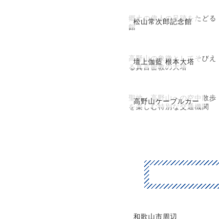
郷土の偉人の足跡をたどる
松山常次郎記念館
館
高野山の象徴としてそびえ
壇上伽藍 根本大塔
る真言密教の大塔
聖地・高野山への空中散歩
高野山ケーブルカー
を楽しむ特別な交通機関
和歌山市周辺