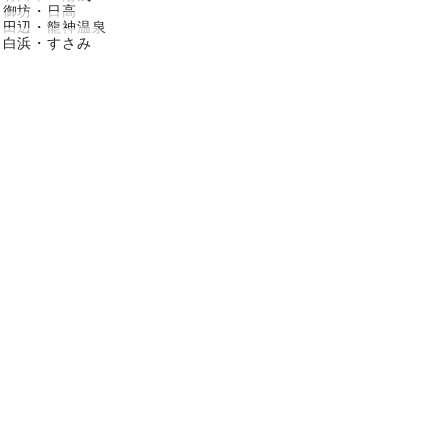
御坊・日高
田辺・龍神温泉
白浜・すさみ