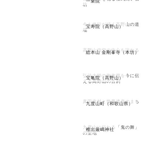
一乗院
坊
今も修行が続く高野山の道
宝寿院（高野山）
場
高野山信仰の中心を訪ねる
総本山 金剛峯寺（本坊）
弘法大師の御衣替を今に伝
宝亀院（高野山）
える高野山の古刹
真田幸村と世界遺産のまち
九度山町（和歌山県）
九度山に伝わる「鬼の舞」
椎出厳嶋神社
の聖地