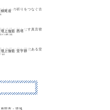
女人たちの祈りをつなぐ古
槇尾道
道
根本大塔と対をなす真言密
壇上伽藍 西塔
教の象徴
壇上伽藍に佇む歴史ある堂
壇上伽藍 堂宇群
宇群
有田市・湯浅