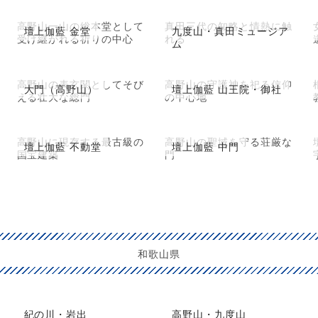
高野山一山の総本堂として
真田三代の知略と情熱に触
壇上伽藍 金堂
九度山・真田ミュージア
受け継がれる祈りの中心
れる
ム
高野山の表玄関としてそび
高野山の守護神を祀る信仰
大門（高野山）
壇上伽藍 山王院・御社
える壮大な総門
の中心地
高野山に現存する最古級の
高野山の聖域を守る荘厳な
壇上伽藍 不動堂
壇上伽藍 中門
国宝建築
門
和歌山県
紀の川・岩出
高野山・九度山