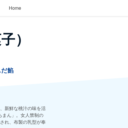
Home
菓子）
んだ餡
、新鮮な桃汁の味を活
ちまん」。女人禁制の
され、布製の乳型が奉