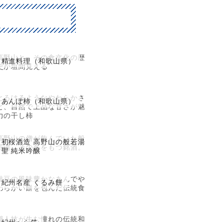
高野山と、その食文化の歴
精進料理（和歌山県）
史が垣間見える
とろけるようなやわらかさ
あんぽ柿（和歌山県）
と、自然で上品な甘さが魅
力の干し柿
高野山の僧が飲んでいた般
初桜酒造 高野山の般若湯
若湯、その名をもつ銘酒。
聖 純米吟醸
枝豆の風味豊かなあんでや
紀州名産 くるみ餅
わらかい餅を包んだ伝統食
職人技が生む憧れの伝統和