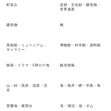
町並み
史跡・文化財・建造物・
世界遺産
建造物
橋
美術館・ミュージアム・
博物館・科学館・資料館
ギャラリー
映画・ドラマ・CMロケ地
観光情報
山・峠・高原・湿原・渓
海・海岸・岬・半島・島
谷
景勝地・展望台
滝・湖沼・池・ダム