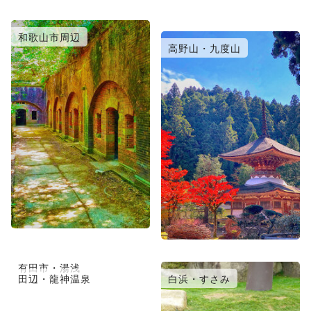
和歌山市周辺
紀の川・岩出
高野山・九度山
有田市・湯浅
御坊・日高
田辺・龍神温泉
白浜・すさみ