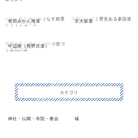
みかん畑と海が織りなす絶景
高野山へ続く歴史ある参詣道
有田みかん海道
京大坂道
ドライブコース
熊野古道の歴史と信仰が息づ
中辺路（熊野古道）
く巡礼の道
カテゴリ
神社・仏閣・寺院・教会
城