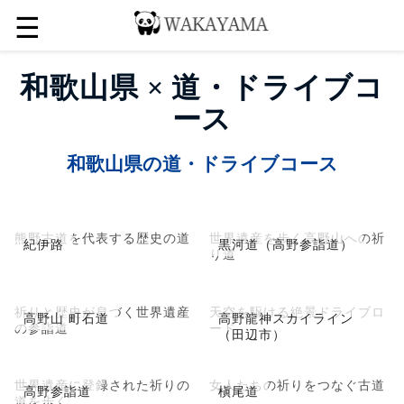
☰
和歌山県 × 道・ドライブコ
ース
和歌山県の道・ドライブコース
熊野古道を代表する歴史の道
世界遺産を歩く高野山への祈
紀伊路
黒河道（高野参詣道）
り道
祈りと歴史が息づく世界遺産
天空を駆ける絶景ドライブロ
高野山 町石道
高野龍神スカイライン
の参詣道
ード
（田辺市）
世界遺産に登録された祈りの
女人たちの祈りをつなぐ古道
高野参詣道
槇尾道
道を歩く