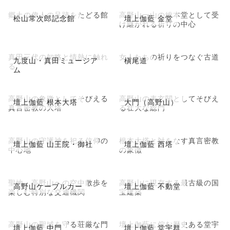
郷土の偉人の足跡をたどる館
高野山一山の総本堂として受
松山常次郎記念館
壇上伽藍 金堂
け継がれる祈りの中心
真田三代の知略と情熱に触れ
女人たちの祈りをつなぐ古道
九度山・真田ミュージア
槇尾道
る
ム
高野山の象徴としてそびえる
高野山の表玄関としてそびえ
壇上伽藍 根本大塔
大門（高野山）
真言密教の大塔
る壮大な総門
高野山の守護神を祀る信仰の
根本大塔と対をなす真言密教
壇上伽藍 山王院・御社
壇上伽藍 西塔
中心地
の象徴
聖地・高野山への空中散歩を
高野山に現存する最古級の国
高野山ケーブルカー
壇上伽藍 不動堂
楽しむ特別な交通機関
宝建築
高野山の聖域を守る荘厳な門
壇上伽藍に佇む歴史ある堂宇
壇上伽藍 中門
壇上伽藍 堂宇群