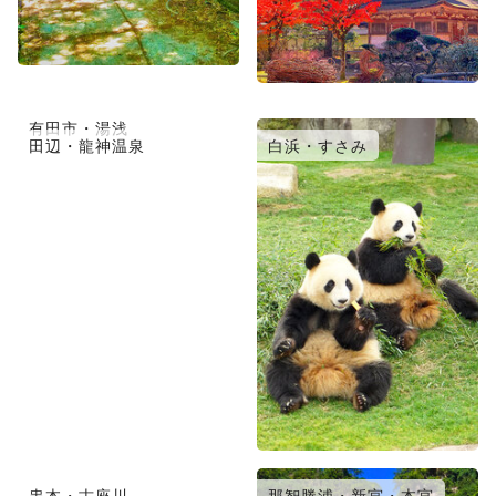
有田市・湯浅
御坊・日高
田辺・龍神温泉
白浜・すさみ
串本・古座川
那智勝浦・新宮・本宮