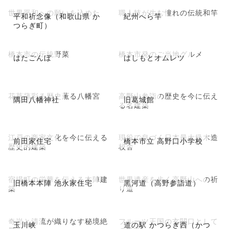
世界平和への願いを込めた
職人技が生む憧れの伝統和竿
平和祈念像（和歌山県 か
紀州へら竿
つらぎ町）
橋本市の伝統野菜
橋本市発のご当地グルメ
はたごんぼ
はしもとオムレツ
花菖蒲彩る歴史薫る八幡宮
高野山参詣の歴史を今に伝え
隅田八幡神社
旧葛城館
る名建築
江戸の商家文化を今に伝える
現役で息づく日本最大級木造
前田家住宅
橋本市立 高野口小学校
歴史的建築
校舎
宿場町の栄華を伝える本陣建
世界遺産を歩く高野山への祈
旧橋本本陣 池永家住宅
黒河道（高野参詣道）
築
り道
奇岩と清流が織りなす秘境絶
フルーツ王国の玄関口として
玉川峡
道の駅 かつらぎ西（かつ