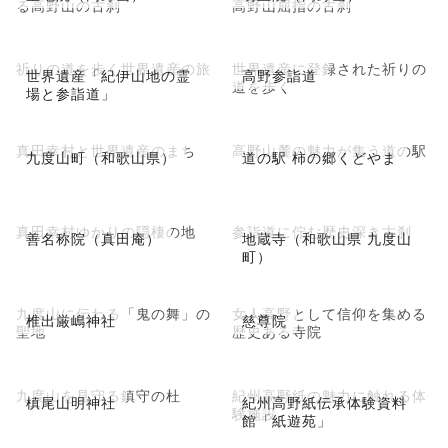
る高野山の古刹
高野山屈指の古刹
祈りの道を歩く世界遺産の旅
世界遺産に登録された祈りの
世界遺産「紀伊山地の霊
高野参詣道
道を歩く
場と参詣道」
真田幸村と世界遺産のまち
高野山麓の魅力が集う道の駅
九度山町（和歌山県）
道の駅 柿の郷くどやま
真田幸村ゆかりの隠棲の地
参詣道に佇む歴史深き古刹
善名称院（真田庵）
地蔵寺（和歌山県 九度山
町）
九度山に伝わる「鬼の舞」の
女人高野として信仰を集める
椎出厳嶋神社
慈尊院
聖地
歴史ある寺院
九度山を見守る鎮守の杜
紀州高野紙の魅力に触れる体
槙尾山明神社
紀州高野紙伝承体験資料
験施設
館「紙遊苑」