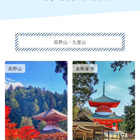
高野山・九度山
高野山
金剛峯寺