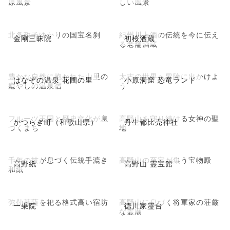
原風景
しい風景
北条政子ゆかりの国宝名刹
紀州川上酒の伝統を今に伝え
金剛三昧院
初桜酒蔵
る老舗酒蔵
豊かな自然に抱かれた山里の
太古の世界へ冒険に出かけよ
はなぞの温泉 花圃の里
小原洞窟 恐竜ランド
癒やしの温泉宿
う
フルーツ王国と歴史文化が息
高野山を守り続ける女神の聖
かつらぎ町（和歌山県）
丹生都比売神社
づくまち
地
千年の技が息づく伝統手漉き
高野山の至宝が集う宝物殿
高野紙
高野山 霊宝館
和紙
弥勒菩薩を祀る格式高い宿坊
高野山に息づく将軍家の荘厳
一乗院
徳川家霊台
な霊廟