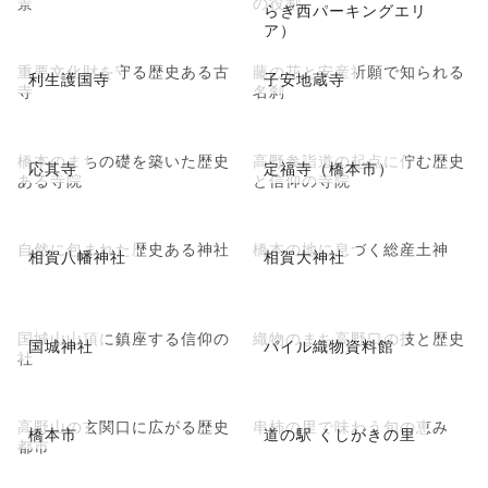
景
の役割
らぎ西パーキングエリ
ア）
重要文化財を守る歴史ある古
藤の花と安産祈願で知られる
利生護国寺
子安地蔵寺
寺
名刹
橋本のまちの礎を築いた歴史
高野参詣道の起点に佇む歴史
応其寺
定福寺（橋本市）
ある寺院
と信仰の寺院
自然に包まれた歴史ある神社
橋本の地に息づく総産土神
相賀八幡神社
相賀大神社
国城山山頂に鎮座する信仰の
織物のまち高野口の技と歴史
国城神社
パイル織物資料館
社
高野山の玄関口に広がる歴史
串柿の里で味わう旬の恵み
橋本市
道の駅 くしがきの里
都市