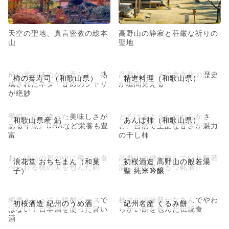
天空の聖地、真言密教の総本
高野山の静寂と荘厳な祈りの
山
聖地
柿の葉のほのかな香りと、熟
高野山と、その食文化の歴史
柿の葉寿司（和歌山県）
精進料理（和歌山県）
成されたネタ・甘めのシャリ
が垣間見える
が絶妙
季節ごとに違った美味しさが
とろけるようなやわらかさ
和歌山県産 鮎
あんぽ柿（和歌山県）
ある年魚。DHAなど栄養も豊
と、自然で上品な甘さが魅力
富
の干し柿
おっぱいの形の中に種ごと食
高野山の僧が飲んでいた般若
浪花堂 おちちまん（和菓
初桜酒造 高野山の般若湯
べられる桃の実を包んだ餡
湯、その名をもつ銘酒。
子）
聖 純米吟醸
梅酒といっても焼酎ベースで
枝豆の風味豊かなあんでやわ
初桜酒造 紀州のうめ酒
紀州名産 くるみ餅
はない！日本酒を使った旨い
らかい餅を包んだ伝統食
酒