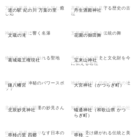
万葉の風景と紀の川を望む癒
高野山参詣を見守る歴史の古
道の駅 紀の川 万葉の里
丹生酒殿神社
し処
社
神秘の岩窟に響く名瀑
五穀豊穣を願う伝統の舞
文蔵の滝
花園の御田舞
修験道の神秘に触れる聖地
千年以上の歴史と文化財を今
葛城蔵王権現社
宝来山神社
に伝える名社
願いを託す神秘のパワースポ
地域に根付く信仰と伝統の社
鎌八幡宮
大宮神社（かつらぎ町）
ット
北極星を仰ぐ開運の妙見さん
知恵の伝説が息づく学問の社
北辰妙見神社
蟻通神社（和歌山県 かつ
らぎ町）
伝統と風景が織りなす日本の
四郷に受け継がれる伝統と美
串柿の里 四郷
串柿