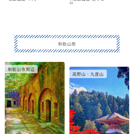
群
和歌山県
和歌山市周辺
紀の川・岩出
高野山・九度山