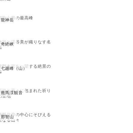
和歌山県の最高峰
龍神岳
奇岩と渓谷美が織りなす名
奇絶峡
勝
熊野本宮を一望する絶景の
七越峰（山）
峰
巨岩と花々に包まれた祈り
救馬渓観音
の聖地
熊野信仰の中心にそびえる
那智山
聖なる山々