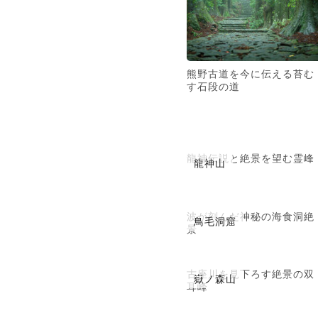
熊野古道を今に伝える苔む
す石段の道
龍神伝説と絶景を望む霊峰
龍神山
波が刻んだ神秘の海食洞絶
鳥毛洞窟
景
古座川を見下ろす絶景の双
嶽ノ森山
耳峰