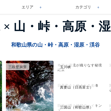
エリア
カテゴリ
 × 山・峠・高原・
和歌山県の山・峠・高原・湿原・渓谷
奇岩と清流が織りなす秘境
三段壁洞窟
玉川峡
絶景
日高富士と称される名峰
真妻山（日高富士）
巨岩が誘う神秘のハイキン
三国山（和歌山県）
グ