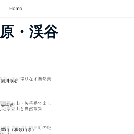
Home
湿原・渓谷
清流と滝が織りなす自然美
湯川渓谷
関西百名山・矢筈岳で楽し
矢筈岳
む絶景登山と自然散策
紀伊水道を望む由良町の絶
重山（和歌山県）
景の山