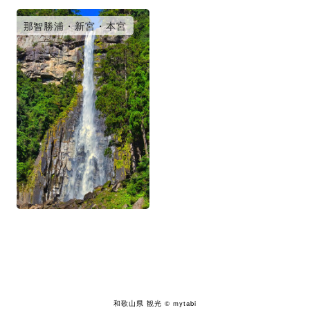
那智勝浦・新宮・本宮
和歌山県 観光
© mytabi