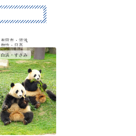
有田市・湯浅
御坊・日高
田辺・龍神温泉
白浜・すさみ