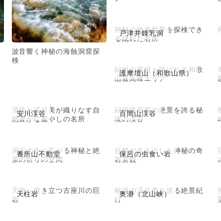
神秘の地底世界を探検でき
戸津井鍾乳洞
る隠れた名所
波音響く神秘の海蝕洞窟探
検
紀州の屋根と呼ばれる和歌
護摩壇山（和歌山県）
山最高峰エリア
清流と渓谷美が織りなす自
紀州路屈指の絶景を誇る秘
安川渓谷
百間山渓谷
然豊かな癒やしの名所
境の渓谷
洞穴の先に広がる神秘と絶
自然が生み出した神秘の奇
番所山不動堂
保呂の虫食い岩
景の祈りの空間
岩景観
天空へ突き立つ古座川の巨
秘境の渓谷美を巡る絶景紀
天柱岩
奥瀞（北山峡）
岩
行