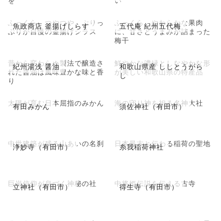
ふっくら、つやつや、ぷりっ
ふっくら、やわらかな果肉
魚政商店 釜揚げしらす
五代庵 紀州五代梅
ぷりが自慢の釜揚げシラス
に、甘さとうまみが詰まった
梅干
昔から変わらぬ製法で醸造さ
鮮やかな濃緑としなやかな形
紀州湯浅 醤油
和歌山県産 ししとうがら
れた醤油は風味豊かな味と香
が美しい和歌山県の特産品
し
り
太陽が育む日本屈指のみかん
海の守り神を祀る名神大社
有田みかん
須佐神社（有田市）
中世建築が残る山あいの名刹
日本最古と伝わる稲荷の聖地
浄妙寺（有田市）
糸我稲荷神社
巨岩信仰が息づく神秘の社
中将姫伝説を伝える古寺
立神社（有田市）
得生寺（有田市）