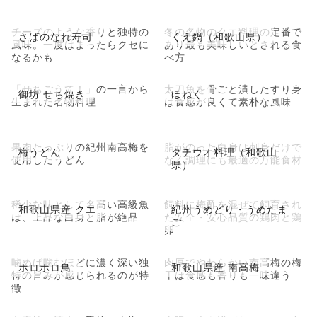
チーズのような香りと独特の
冬の名物のクエ料理の定番で
さばのなれ寿司
くえ鍋（和歌山県）
風味。一度はまったらクセに
あり最も美味しいとされる食
なるかも
べ方
「せちごうて！」の一言から
太刀魚を骨ごと潰したすり身
御坊 せち焼き
ほねく
生まれた名物料理
は食感が良くて素朴な風味
果肉たっぷりの紀州南高梅を
脂がのった白身は刺身だけで
梅うどん
タチウオ料理（和歌山
使用したうどん
なく調理にも最適の万能食材
県）
稀少な味として名高い高級魚
飼料に梅酢を混ぜて飼育され
和歌山県産 クエ
紀州うめどり・うめたま
は、上品な白身と脂が絶品
た安全・安心品質の鶏肉と鶏
ご
卵
噛めば噛むほどに濃く深い独
肉厚でやわらかい南高梅の梅
ホロホロ鳥
和歌山県産 南高梅
特の旨みが感じられるのが特
干は食感も香りも一味違う
徴