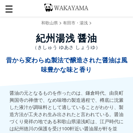
☰
>
>
和歌山県
有田市・湯浅
紀州湯浅 醤油
（きしゅう ゆあさ しょうゆ）
昔から変わらぬ製法で醸造された醤油は風
味豊かな味と香り
醤油の元となるものを作ったのは、鎌倉時代、由良町
興国寺の禅僧で、なめ味噌の製造過程で、樽底に沈澱
した液汁が調味料として適していることがわかり、製
造方法が工夫され生み出されたと言われている。醤油
づくり発祥の地である和歌山県湯浅町は、江戸時代に
は紀州徳川の保護を受け100軒近い醤油屋が軒を並