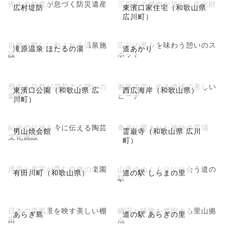
先人の知恵が息づく防災遺産
三百年の歴史が息づく文化財
広村堤防
東濱口家住宅（和歌山県
広川町）
自然と癒しに包まれる温泉施
広川の恵みを味わう憩いのス
滝原温泉 ほたるの湯
道あかり
設
ポット
歴史と自然が調和する憩いの
家族で楽しめる遠浅の美しい
東濱口公園（和歌山県 広
西広海岸（和歌山県）
庭園
ビーチ
川町）
紀州の伝統を今に伝える陶芸
奇岩に囲まれた神秘の霊場
男山焼会館
霊巌寺（和歌山県 広川
文化施設
町）
清流と果実が育む自然の楽園
山里のぬくもりに出会う道の
有田川町（和歌山県）
道の駅 しらまの里
駅
日本の原風景を映す美しい棚
棚田と味覚を満喫する里山拠
あらぎ島
道の駅 あらぎの里
田
点