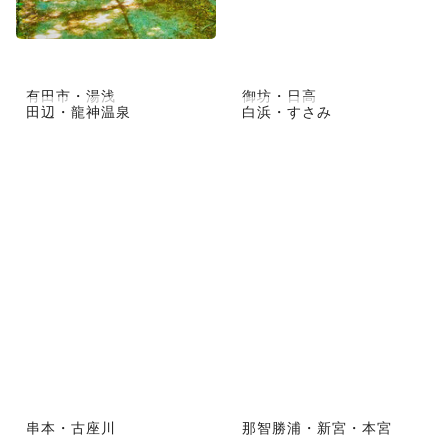
有田市・湯浅
御坊・日高
田辺・龍神温泉
白浜・すさみ
串本・古座川
那智勝浦・新宮・本宮