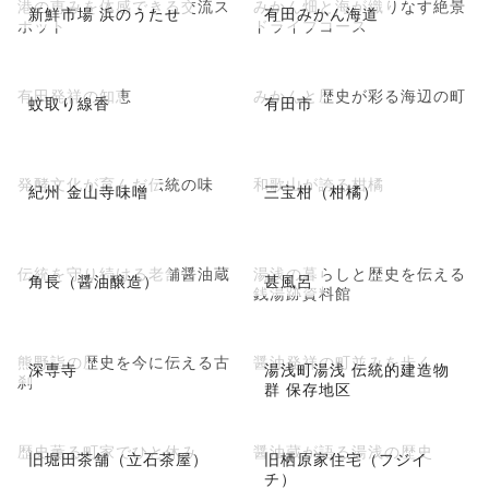
港の恵みを体感できる交流ス
みかん畑と海が織りなす絶景
新鮮市場 浜のうたせ
有田みかん海道
ポット
ドライブコース
有田発祥の知恵
みかんと歴史が彩る海辺の町
蚊取り線香
有田市
発酵文化が育んだ伝統の味
和歌山が誇る柑橘
紀州 金山寺味噌
三宝柑（柑橘）
伝統を守り続ける老舗醤油蔵
湯浅の暮らしと歴史を伝える
角長（醤油醸造）
甚風呂
銭湯跡資料館
熊野詣の歴史を今に伝える古
醤油発祥の町並みを歩く
深専寺
湯浅町湯浅 伝統的建造物
刹
群 保存地区
歴史薫る町家でひと休み
醤油蔵が語る湯浅の歴史
旧堀田茶舗（立石茶屋）
旧栖原家住宅（フジイ
チ）