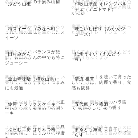
名産地、清水の手摘み山椒
太陽の光を浴びたオレンジ色
ぶどう山椒
和歌山県産 オレンジパル
のミニトマトは、甘みと酸味
チェ（ミニトマト）
が絶妙
生産量日本一のみなべからう
厳選されたみかんだけを使っ
梅スイーツ （みなべ町）
味こいしぼり（みかんジ
まれた梅の風味を生かしたス
た濃厚ストレートジュース
ュース）
イーツ
酸味と甘さのバランスが絶
甘くてホクホクの春えんどう
田村みかん
紀州うすい（えんどう
妙。有田みかんの中でも特に
は香りもふくよか
豆）
ジューシー
奥深い味噌の風味と香ばしい
モーツァルトを聴いて育った
金山寺味噌（和歌山県）
清流 椎茸
香りでご飯がすすむ！つまみ
しいたけは、肉厚で香り、食
にも最適
感も抜群
手ごろなひと口サイズ！大正
梅酒に、南紀白浜のバラ園
鈴屋 デラックスケーキ
五代庵 バラ梅酒
時代から続く老舗店の名物ケ
で“朝摘みした”花の香り
ーキ
よい土と光で育った最高級品
機械乾燥とは違う！シラスは
ぷらむ工房 はちみつ梅
まるとも海産 天日干し し
の南高梅に、たっぷりの蜂蜜
天日干しにすると旨みが段違
らす
を
い