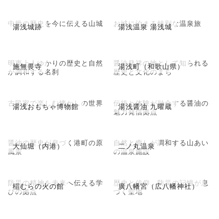
中世の歴史を今に伝える山城
お城に泊まる特別な温泉旅
湯浅城跡
湯浅温泉 湯浅城
明恵上人ゆかりの歴史と自然
醤油発祥の地として知られる
施無畏寺
湯浅町（和歌山県）
が調和する名刹
歴史と文化のまち
古民家で楽しむ懐かしの世界
伝統と体験が融合する醤油の
湯浅おもちゃ博物館
湯浅醤油 九曜蔵
魅力発信拠点
醤油の歴史が息づく港町の原
自然と癒しが調和する山あい
大仙堀（内港）
二ノ丸温泉
風景
の温泉施設
防災の精神を未来へ伝える学
歴史と信仰、防災の記憶が息
稲むらの火の館
廣八幡宮（広八幡神社）
びの拠点
づく聖地