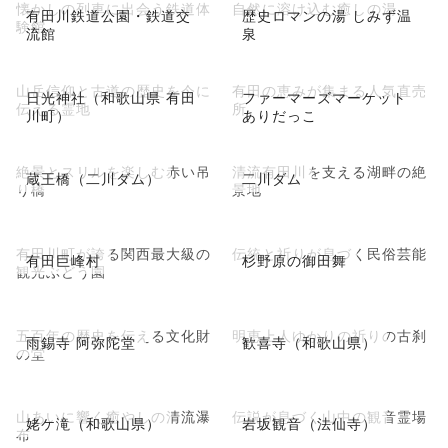
懐かしの列車に出会う鉄道体
自然に溶け込む癒しの湯
有田川鉄道公園・鉄道交
歴史ロマンの湯 しみず温
験館
流館
泉
山岳信仰と古道の歴史を今に
有田の恵みが集まる人気直売
日光神社（和歌山県 有田
ファーマーズマーケット
伝える霊地
所
川町）
ありだっこ
絶景とスリルを楽しむ赤い吊
清流有田川を支える湖畔の絶
蔵王橋（二川ダム）
二川ダム
り橋
景地
有田川町が誇る関西最大級の
伝統と祈りが息づく民俗芸能
有田巨峰村
杉野原の御田舞
観光ぶどう園
五百年の歴史を伝える文化財
明恵上人ゆかりの祈りの古刹
雨錫寺 阿弥陀堂
歓喜寺（和歌山県）
の堂
山あいに響く癒やしの清流瀑
伝説が息づく山中の観音霊場
姥ケ滝（和歌山県）
岩坂観音（法仙寺）
布