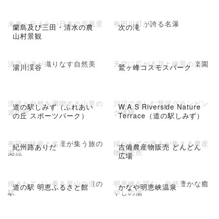
未来へ伝えたい日本の原風景
有田川町が誇る名瀑
蘭島及び三田・清水の農
次の滝
山村景観
清流と滝が織りなす自然美
天空に広がる花と絶景の楽園
湯川渓谷
鷲ヶ峰コスモスパーク
清流と自然を満喫する山里の
川辺で楽しむ贅沢グランピン
道の駅しみず（ふれあい
W.A.S Riverside Nature
道の駅
グ体験
の丘 スポーツパーク）
Terrace（道の駅しみず）
有田の味覚と名産が集う旅の
採れたての恵みが集まる農産
紀州路ありだ
吉備農産物販売 どんどん
拠点
物直売所
広場
焼きたてパン香る里山の道の
明恵峡を望む、自然豊かな癒
道の駅 明恵ふるさと館
かなや明恵峡温泉
駅
やしの湯