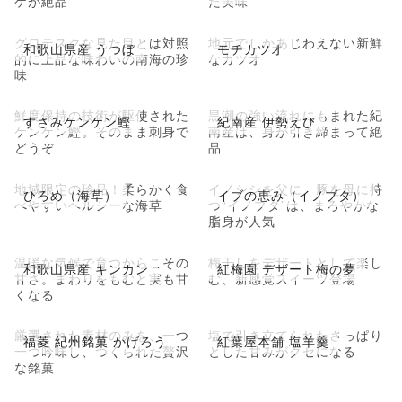
ケが絶品
た美味
グロテスクな見た目とは対照
地元でしかあじわえない新鮮
和歌山県産 うつぼ
モチカツオ
的に上品な味わいの南海の珍
なカツオ
味
鮮度保持の技術が駆使された
黒潮の強い流れにもまれた紀
すさみケンケン鰹
紀南産 伊勢えび
ケンケン鰹。そのまま刺身で
南産は、身が引き締まって絶
どうぞ
品
地域限定の珍品！柔らかく食
イノシシを父に、豚を母に持
ひろめ（海草）
イブの恵み（イノブタ）
べやすいヘルシーな海草
つ“イノブタ”は、まろやかな
脂身が人気
温暖な気候で育つからこその
梅干しをデザートとして楽し
和歌山県産 キンカン
紅梅園 デザート梅の夢
甘さ。まわりをもむと実も甘
む、新感覚スイーツ登場
くなる
厳選された素材のみを、一つ
塩で引き立てられたさっぱり
福菱 紀州銘菓 かげろう
紅葉屋本舗 塩羊羹
一つ吟味し、つくられた贅沢
とした甘みがクセになる
な銘菓