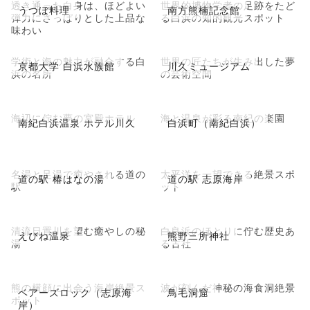
透き通った白身は、ほどよい
世界的博物学者の足跡をたど
うつぼ料理
南方熊楠記念館
弾力にさっぱりとした上品な
る白浜の知的観光スポット
味わい
学術と海の魅力が融合する白
世界の匠たちが生み出した夢
京都大学 白浜水族館
川久ミュージアム
浜の名所
の芸術空間
海辺に佇む夢の宮殿ホテル
海と温泉が彩る南紀の楽園
南紀白浜温泉 ホテル川久
白浜町（南紀白浜）
名湯と足湯で癒やされる道の
太平洋を一望できる絶景スポ
道の駅 椿はなの湯
道の駅 志原海岸
駅
ット
清流日置川を望む癒やしの秘
白良浜のほとりに佇む歴史あ
えびね温泉
熊野三所神社
湯
る古社
熊の横顔に出会う海岸絶景ス
波が刻んだ神秘の海食洞絶景
ベアーズロック（志原海
鳥毛洞窟
ポット
岸）