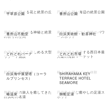
白浜を一望する花と絶景の丘
円月島を望む海辺の絶景公園
平草原公園
番所山公園
洞穴の先に広がる神秘と絶景
南紀白浜に息づく神秘のパワ
番所山不動堂
白浜美術館・歓喜神社
の祈りの空間
ースポット
白浜をまるごと楽しめる大型
南紀白浜を代表する西日本最
とれとれパーク
とれとれ市場
リゾート施設
大級の海鮮マーケット
幻想的な海中散歩
極上の白浜リゾート体験
白浜海中展望塔（コーラ
SHIRAHAMA KEY
ルプリンセス）
TERRACE HOTEL
SEAMORE
熊野古道の旅人を癒してきた
円月島を望む癒やしの足湯ス
椿温泉
御船足湯
白浜町の名湯
ポット