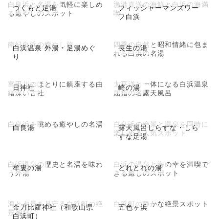
白良浜と名湯を気軽に楽しめ
漁港直送の海鮮と白浜の海満
つくもと足湯
フィッシャーマンズワー
る癒やしのスポット
喫
フ白浜
南紀白浜の癒やし旅
四季の自然と昭和情緒に包ま
白浜温泉 外湯・足湯めぐ
長生の湯
れる白浜の名湯
り
富田川のほとりに鎮座する由
太平洋と一体になる白浜温泉
日神社
崎の湯
緒深い古社
屈指の名露天風呂
白良浜を眺める癒やしの名湯
白良浜の絶景と温泉を同時に
白良湯
露天風呂しらすな・しら
楽しめる人気スポット
すな足湯
白浜温泉の歴史と名湯を味わ
白浜の温泉と海の幸を満喫で
牟婁の湯
とれとれの湯
う外湯
きる癒しのスポット
海と夕景を見守る白浜町の絶
白浜町の静かな絶景スポット
金刀比羅神社（和歌山県
五色ヶ浜
景神社
白浜町）