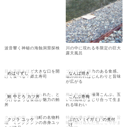
波音響く神秘の海蝕洞窟探検
川の中に現れる冬限定の巨大
露天風呂
目を見張るほど大きな口を開
プリプリと弾力のある食感。
めはりずし
なんば焼き
けて食べる？郷土寿司
噛み締めればじんわりと旨味
が広がる
カツ丼風に仕上げられた、と
梅を包み込む極薄こんぶ。互
鮪 中とろ カツ丼
こんぶ巻梅
ろけるような食感が魅力の鮪
いの風味がまじり合って生ま
丼
れる味わい
クジラの街、太地町の名物料
特有の磯の風味が魅力的。旨
クジラ ユッケ
ぶだい（イガミ）の煮付
理 ミンククジラの赤身ユッ
味が溶け込んだ煮こごりがま
け