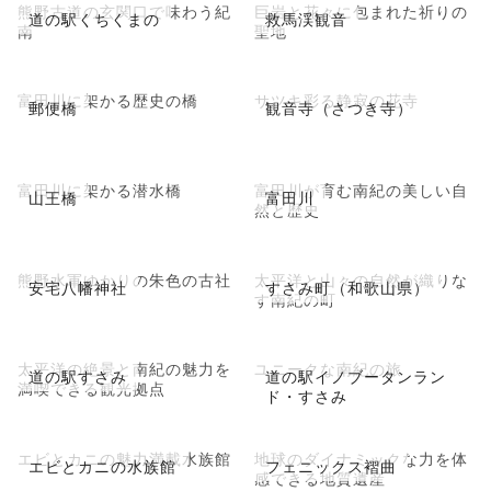
熊野古道の玄関口で味わう紀
巨岩と花々に包まれた祈りの
道の駅くちくまの
救馬渓観音
南
聖地
富田川に架かる歴史の橋
サツキ彩る静寂の花寺
郵便橋
観音寺（さつき寺）
富田川に架かる潜水橋
富田川が育む南紀の美しい自
山王橋
富田川
然と歴史
熊野水軍ゆかりの朱色の古社
太平洋と山々の自然が織りな
安宅八幡神社
すさみ町（和歌山県）
す南紀の町
太平洋の絶景と南紀の魅力を
ユニークな南紀の旅
道の駅すさみ
道の駅イノブータンラン
満喫できる観光拠点
ド・すさみ
エビとカニの魅力満載水族館
地球のダイナミックな力を体
エビとカニの水族館
フェニックス褶曲
感できる地質遺産