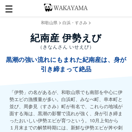
☰
>
>
和歌山県
白浜・すさみ
紀南産 伊勢えび
（きなんさん いせえび）
黒潮の強い流れにもまれた紀南産は、身が
引き締まって絶品
「伊勢」の名があるが、和歌山県でも南部を中心に伊
勢エビの漁獲量が多い。白浜町、みなべ町、串本町と
並び、周参見（すさみ）町が有名で、これらの地域が
面する海は、黒潮の影響で流れが強く、身が引き締ま
ったおいしい伊勢エビが育つという。10月上旬から
１月末までの解禁時期には、新鮮な伊勢エビが丼や刺