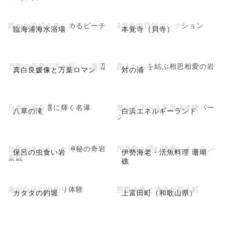
静かな海辺を楽しめるビーチ
3万点の貝殻コレクション
臨海浦海水浴場
本覚寺（貝寺）
万葉の悲恋伝説が息づく海辺
恋人たちを結ぶ相思相愛の岩
真白良媛像と万葉ロマン
対の浦
日本の滝百選に輝く名瀑
遊んで学べる不思議体験パー
八草の滝
白浜エネルギーランド
ク
自然が生み出した神秘の奇岩
円月島を望む絶景レストラン
保呂の虫食い岩
伊勢海老・活魚料理 珊瑚
景観
礁
南紀白浜の海釣り体験
熊野古道と清流が彩る町
カタタの釣堀
上富田町（和歌山県）