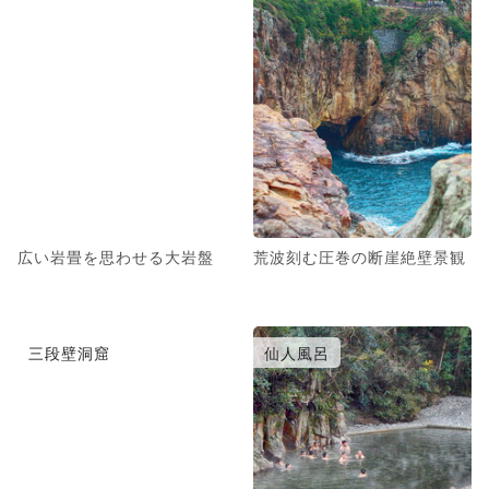
広い岩畳を思わせる大岩盤
荒波刻む圧巻の断崖絶壁景観
三段壁洞窟
仙人風呂