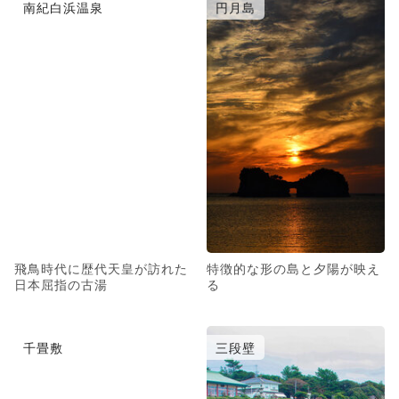
南紀白浜温泉
円月島
飛鳥時代に歴代天皇が訪れた
特徴的な形の島と夕陽が映え
日本屈指の古湯
る
千畳敷
三段壁