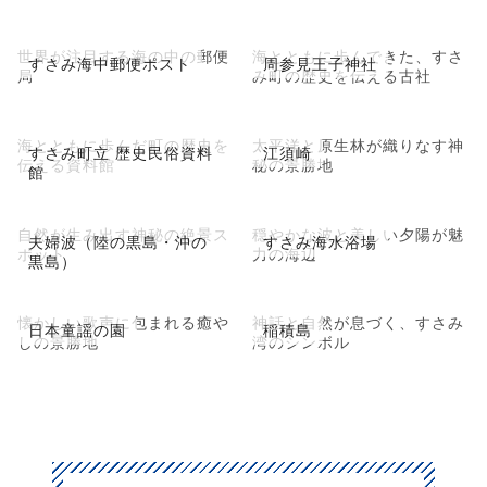
世界が注目する海の中の郵便
海とともに歩んできた、すさ
すさみ海中郵便ポスト
周参見王子神社
局
み町の歴史を伝える古社
海とともに歩んだ町の歴史を
太平洋と原生林が織りなす神
すさみ町立 歴史民俗資料
江須崎
伝える資料館
秘の景勝地
館
自然が生み出す神秘の絶景ス
穏やかな波と美しい夕陽が魅
夫婦波（陸の黒島・沖の
すさみ海水浴場
ポット
力の海辺
黒島）
懐かしい歌声に包まれる癒や
神話と自然が息づく、すさみ
日本童謡の園
稲積島
しの景勝地
湾のシンボル