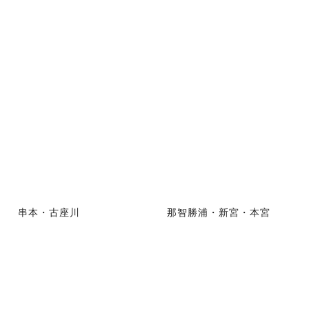
串本・古座川
那智勝浦・新宮・本宮