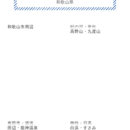
和歌山県
和歌山市周辺
紀の川・岩出
高野山・九度山
有田市・湯浅
御坊・日高
田辺・龍神温泉
白浜・すさみ